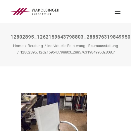
12802895_1262159643798803_288576319849950
ÜBER UNS
Home
Beratung
Individuelle Polsterung - Raumausstattung
LEISTUNGEN
12802895_1262159643798803_2885763198499502808_n
3D-DRUCK
BLOG
KONTAKT
SEARCH