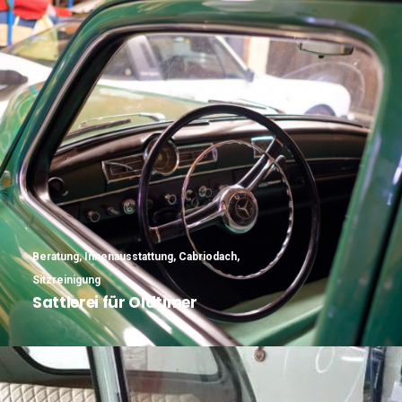
Beratung
,
Innenausstattung
,
Cabriodach
,
Sitzreinigung
Sattlerei für Oldtimer