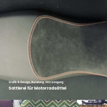
Grafik & Design
,
Beratung
,
Sitzreinigung
Sattlerei für Motorradsättel