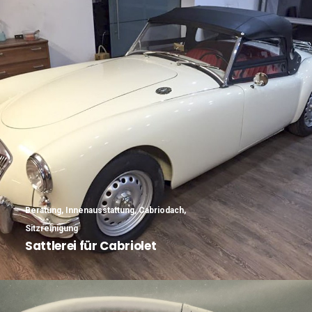
Beratung
,
Innenausstattung
,
Cabriodach
,
Sitzreinigung
Sattlerei für Cabriolet