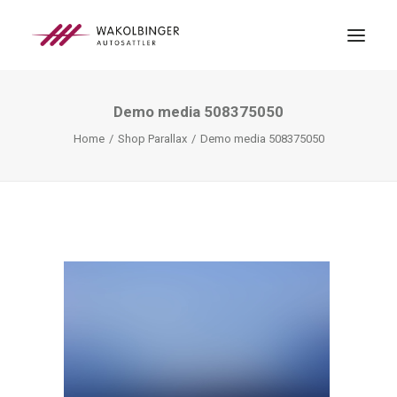
Demo media 508375050
ÜBER UNS
Home
Shop Parallax
Demo media 508375050
LEISTUNGEN
3D-DRUCK
BLOG
KONTAKT
SEARCH