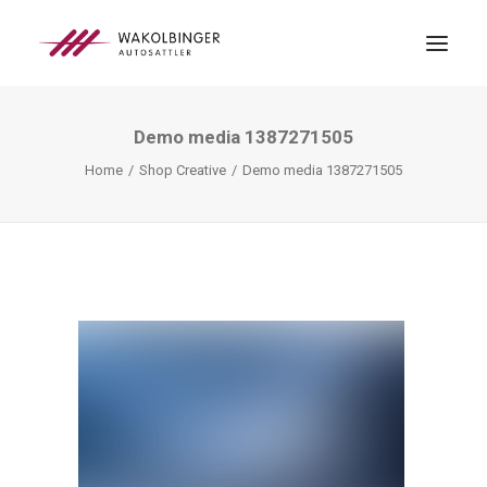
Demo media 1387271505
ÜBER UNS
Home
Shop Creative
Demo media 1387271505
LEISTUNGEN
3D-DRUCK
BLOG
KONTAKT
SEARCH