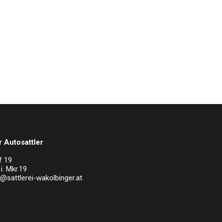
 Autosattler
f 19
i. Mkr.19
e@sattlerei-wakolbinger.at