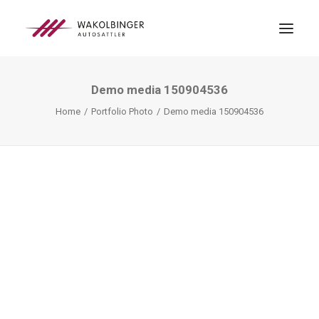
Demo media 150904536
ÜBER UNS
Home
Portfolio Photo
Demo media 150904536
LEISTUNGEN
3D-DRUCK
BLOG
KONTAKT
SEARCH