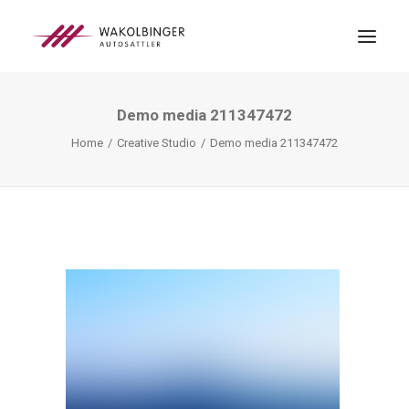
Demo media 211347472
ÜBER UNS
Home
Creative Studio
Demo media 211347472
LEISTUNGEN
3D-DRUCK
BLOG
KONTAKT
SEARCH