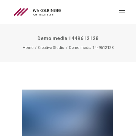
Demo media 1449612128
ÜBER UNS
Home
Creative Studio
Demo media 1449612128
LEISTUNGEN
3D-DRUCK
BLOG
KONTAKT
SEARCH