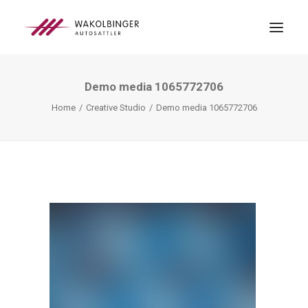
Demo media 1065772706
ÜBER UNS
Home
Creative Studio
Demo media 1065772706
LEISTUNGEN
3D-DRUCK
BLOG
KONTAKT
SEARCH