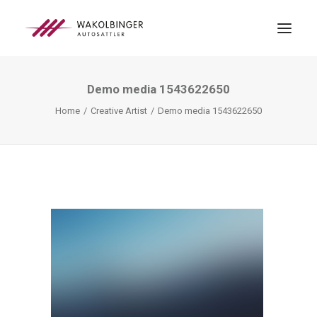
Demo media 1543622650
ÜBER UNS
Home
Creative Artist
Demo media 1543622650
LEISTUNGEN
3D-DRUCK
BLOG
KONTAKT
SEARCH