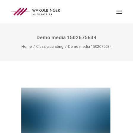
Demo media 1502675634
ÜBER UNS
Home
Classic Landing
Demo media 1502675634
LEISTUNGEN
3D-DRUCK
BLOG
KONTAKT
SEARCH