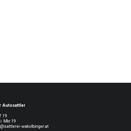
 Autosattler
f 19
i. Mkr.19
e@sattlerei-wakolbinger.at