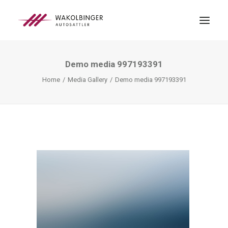
Demo media 997193391
ÜBER UNS
Home
Media Gallery
Demo media 997193391
LEISTUNGEN
3D-DRUCK
BLOG
KONTAKT
SEARCH