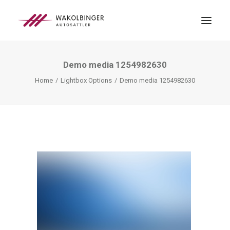
Demo media 1254982630
ÜBER UNS
Home
Lightbox Options
Demo media 1254982630
LEISTUNGEN
3D-DRUCK
BLOG
KONTAKT
SEARCH