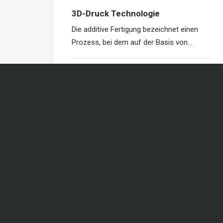
3D-Druck Technologie
Die additive Fertigung bezeichnet einen
Prozess, bei dem auf der Basis von…
by Markus Wakolbinger
Wakolbinger
Rammerstor
4173 St. Veit 
E-Mail:
offic
Autosattlerei mit Leidenschaft und
Präzision.