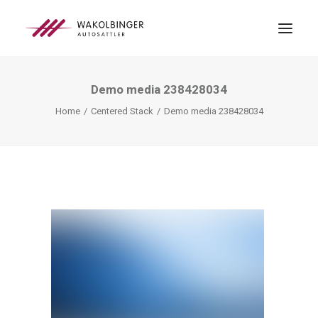
Demo media 238428034
ÜBER UNS
Home
Centered Stack
Demo media 238428034
LEISTUNGEN
3D-DRUCK
BLOG
KONTAKT
SEARCH