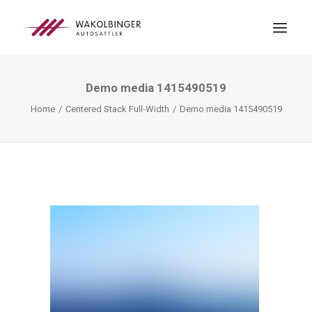
Demo media 1415490519
ÜBER UNS
Home
Centered Stack Full-Width
Demo media 1415490519
LEISTUNGEN
3D-DRUCK
BLOG
KONTAKT
SEARCH