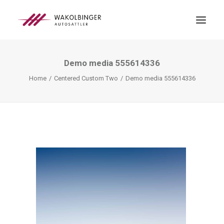
Demo media 555614336
ÜBER UNS
Home
Centered Custom Two
Demo media 555614336
LEISTUNGEN
3D-DRUCK
BLOG
KONTAKT
SEARCH