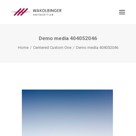
Demo media 404052046
ÜBER UNS
Home
Centered Custom One
Demo media 404052046
LEISTUNGEN
3D-DRUCK
BLOG
KONTAKT
SEARCH