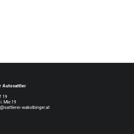
 Autosattler
f 19
i. Mkr.19
e@sattlerei-wakolbinger.at