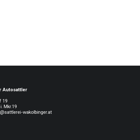
 Autosattler
f 19
i. Mkr.19
e@sattlerei-wakolbinger.at