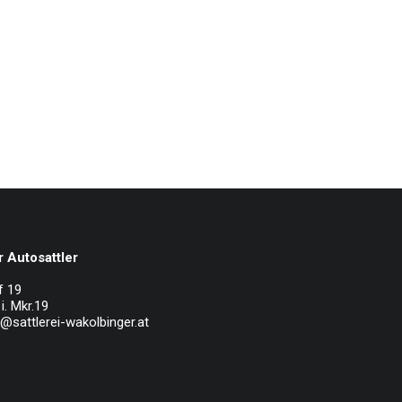
 Autosattler
f 19
i. Mkr.19
e@sattlerei-wakolbinger.at