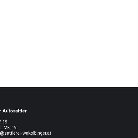
 Autosattler
f 19
i. Mkr.19
e@sattlerei-wakolbinger.at