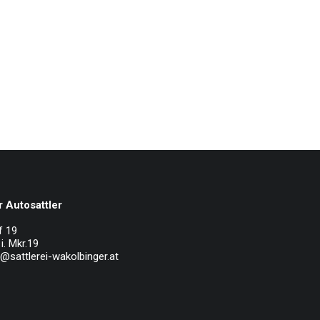
 Autosattler
f 19
i. Mkr.19
e@sattlerei-wakolbinger.at