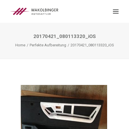
20170421_080113320_iOS
ÜBER UNS
Home
Perfekte Aufbereitung
20170421_080113320_iOS
LEISTUNGEN
3D-DRUCK
BLOG
KONTAKT
SEARCH