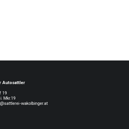
 Autosattler
f 19
i. Mkr.19
e@sattlerei-wakolbinger.at