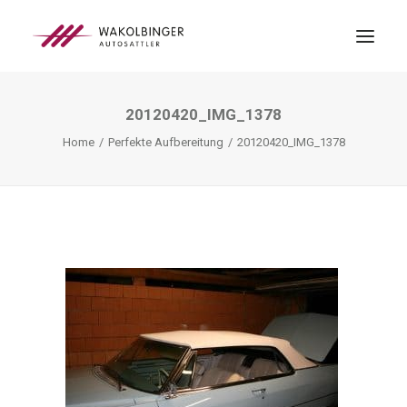
20120420_IMG_1378
ÜBER UNS
Home
Perfekte Aufbereitung
20120420_IMG_1378
LEISTUNGEN
3D-DRUCK
BLOG
KONTAKT
SEARCH