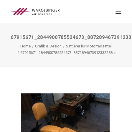
67915671_2844900785524673_887289467391233
ÜBER UNS
Home
Grafik & Design
Sattlerei für Motorradsättel
LEISTUNGEN
67915671_2844900785524673_8872894673912332288_n
3D-DRUCK
BLOG
KONTAKT
SEARCH