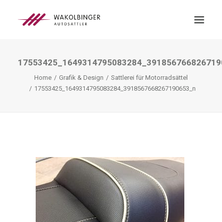
17553425_1649314795083284_391856766826719
ÜBER UNS
Home
Grafik & Design
Sattlerei für Motorradsättel
LEISTUNGEN
17553425_1649314795083284_3918567668267190653_n
3D-DRUCK
BLOG
KONTAKT
SEARCH