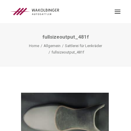
fullsizeoutput_481f
ÜBER UNS
Home
Allgemein
Sattlerei für Lenkräder
LEISTUNGEN
fullsizeoutput_481f
3D-DRUCK
BLOG
KONTAKT
SEARCH