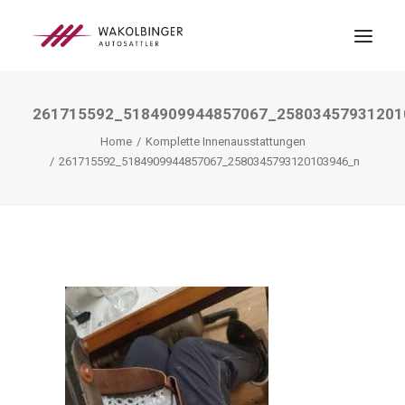
261715592_5184909944857067_25803457931201
ÜBER UNS
Home
Komplette Innenausstattungen
LEISTUNGEN
261715592_5184909944857067_2580345793120103946_n
3D-DRUCK
BLOG
KONTAKT
SEARCH