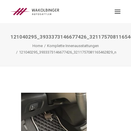
121040295_3933373146677426_32117570811654
ÜBER UNS
Home
Komplette Innenausstattungen
LEISTUNGEN
121040295_3933373146677426_3211757081165462829_n
3D-DRUCK
BLOG
KONTAKT
SEARCH