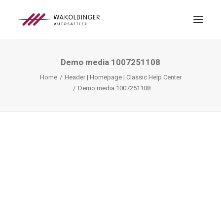
Demo media 1007251108
ÜBER UNS
Home
Header | Homepage | Classic Help Center
LEISTUNGEN
Demo media 1007251108
3D-DRUCK
BLOG
KONTAKT
SEARCH