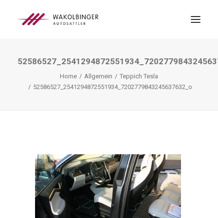
52586527_2541294872551934_720277984324563
ÜBER UNS
Home
Allgemein
Teppich Tesla
LEISTUNGEN
52586527_2541294872551934_7202779843245637632_o
3D-DRUCK
BLOG
KONTAKT
SEARCH